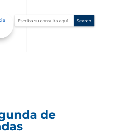
cia
egunda de
adas