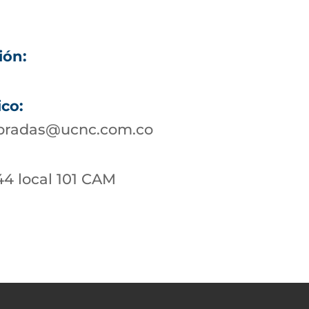
ión:
ico:
bradas@ucnc.com.co
44 local 101 CAM