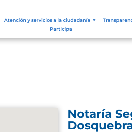
Atención y servicios a la ciudadanía
Transparen
Participa
und. Try refining your search, or use the navigation
Notaría S
Dosquebr