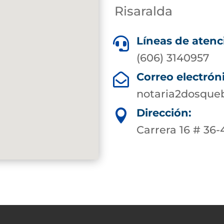
Risaralda
Líneas de atenc

(606) 3140957
Correo electrón

notaria2dosque
Dirección:

Carrera 16 # 36-