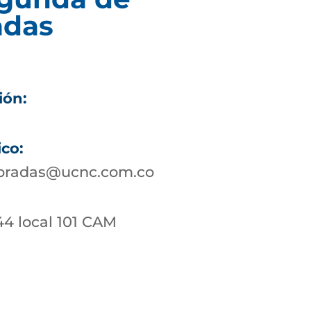
adas
ión:
ico:
bradas@ucnc.com.co
44 local 101 CAM