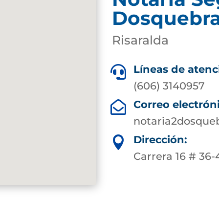
Dosquebr
Risaralda
Líneas de atenc

(606) 3140957
Correo electrón

notaria2dosque
Dirección:

Carrera 16 # 36-