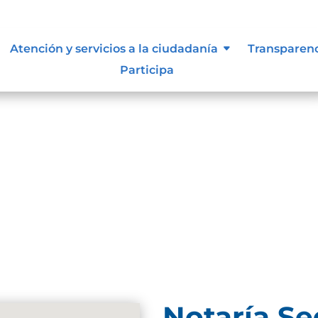
Atención y servicios a la ciudadanía
Transparen
Participa
und. Try refining your search, or use the navigation
Notaría S