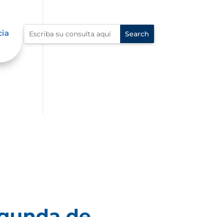
cia
egunda de