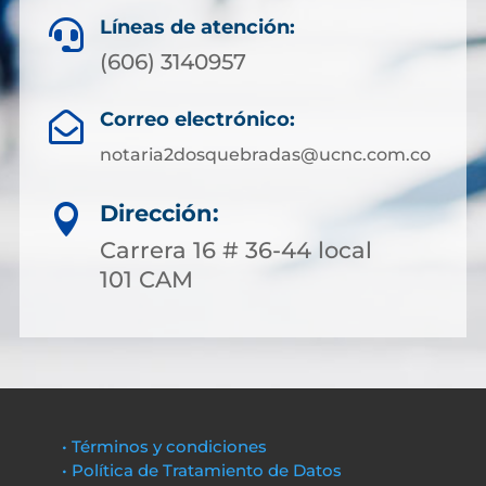
Líneas de atención:

(606) 3140957
Correo electrónico:

notaria2dosquebradas@ucnc.com.co
Dirección:

Carrera 16 # 36-44 local
101 CAM
• Términos y condiciones
• Política de Tratamiento de Datos