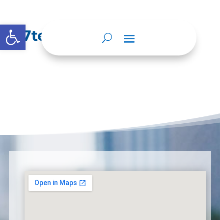
Open toolbar
7team