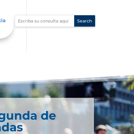
cia
egunda de
adas