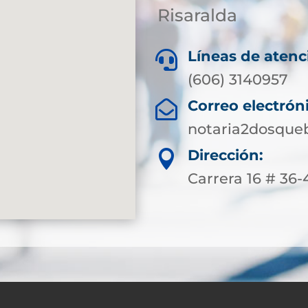
Risaralda
Líneas de atenc

(606) 3140957
Correo electrón

notaria2dosque
Dirección:

Carrera 16 # 36-