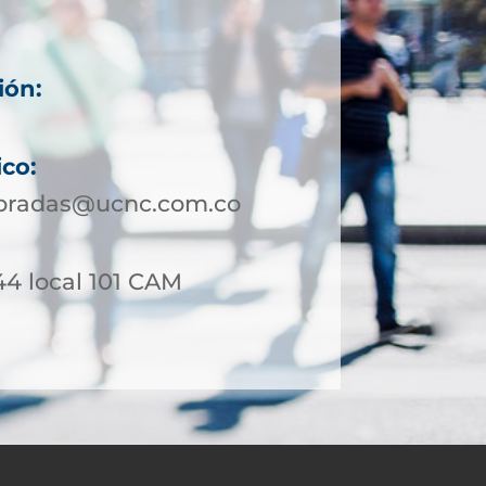
ión:
ico:
bradas@ucnc.com.co
44 local 101 CAM