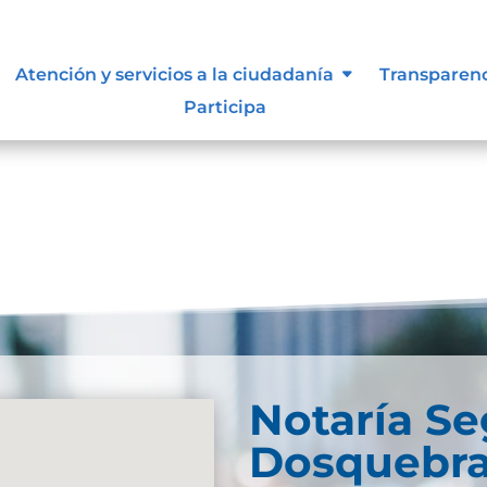
Atención y servicios a la ciudadanía
Transparen
Participa
und. Try refining your search, or use the navigation
Notaría S
Dosquebr