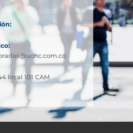
ión:
ico:
bradas@ucnc.com.co
44 local 101 CAM