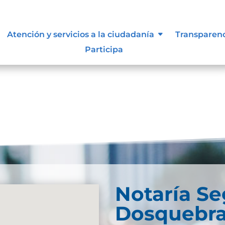
Atención y servicios a la ciudadanía
Transparen
Participa
und. Try refining your search, or use the navigation
Notaría S
Dosquebr