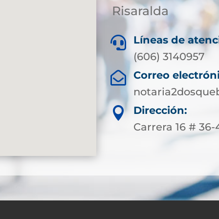
Risaralda
Líneas de atenc

(606) 3140957
Correo electrón

notaria2dosque
Dirección:

Carrera 16 # 36-