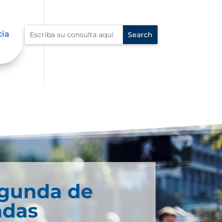
cia
egunda de
adas