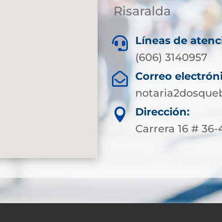
Risaralda
Líneas de atenc

(606) 3140957
Correo electrón

notaria2dosque
Dirección:

Carrera 16 # 36-