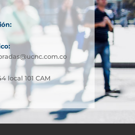
ión:
ico:
bradas@ucnc.com.co
44 local 101 CAM