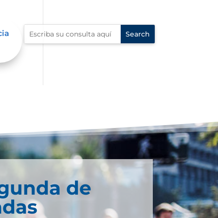
cia
egunda de
adas