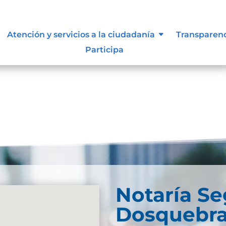
Atención y servicios a la ciudadanía
Transparen
Participa
und. Try refining your search, or use the navigation
Notaría S
Dosquebr