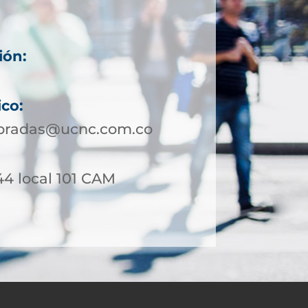
ión:
ico:
bradas@ucnc.com.co
44 local 101 CAM