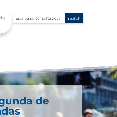
cia
egunda de
adas