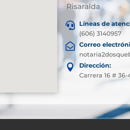
Risaralda
Líneas de atenc

(606) 3140957
Correo electrón

notaria2dosque
Dirección:

Carrera 16 # 36-