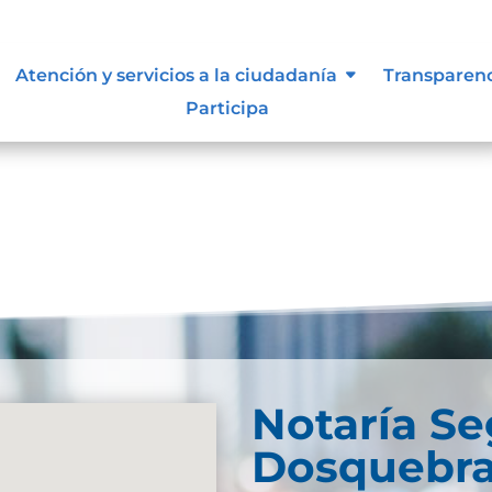
Atención y servicios a la ciudadanía
Transparen
Participa
und. Try refining your search, or use the navigation
Notaría S
Dosquebr