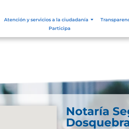
Atención y servicios a la ciudadanía
Transparen
Participa
und. Try refining your search, or use the navigation
Notaría S
Dosquebr