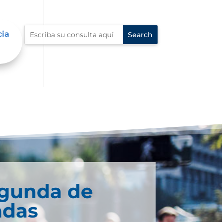
cia
egunda de
adas