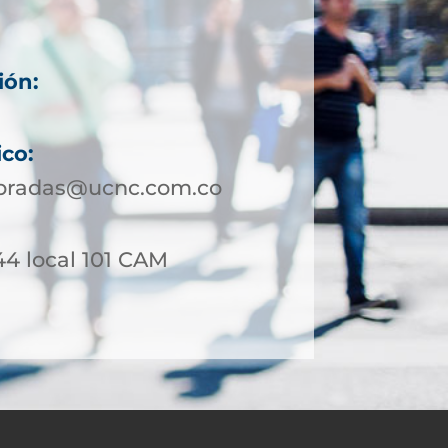
ión:
ico:
bradas@ucnc.com.co
44 local 101 CAM