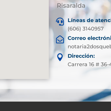
Risaralda
Líneas de atenc

(606) 3140957
Correo electrón

notaria2dosque
Dirección:

Carrera 16 # 36-