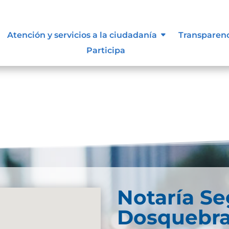
Atención y servicios a la ciudadanía
Transparen
Participa
und. Try refining your search, or use the navigation
Notaría S
Dosquebr