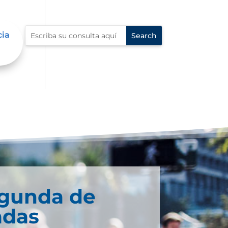
cia
egunda de
adas