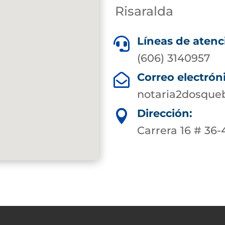
Risaralda
Líneas de atenc

(606) 3140957
Correo electrón

notaria2dosque
Dirección:

Carrera 16 # 36-