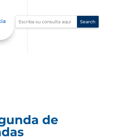
cia
egunda de
adas