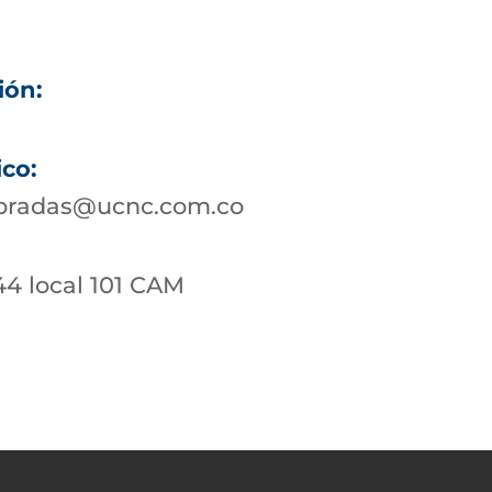
ión:
ico:
bradas@ucnc.com.co
44 local 101 CAM