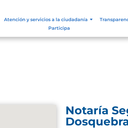
Atención y servicios a la ciudadanía
Transparen
Participa
und. Try refining your search, or use the navigation
Notaría S
Dosquebr