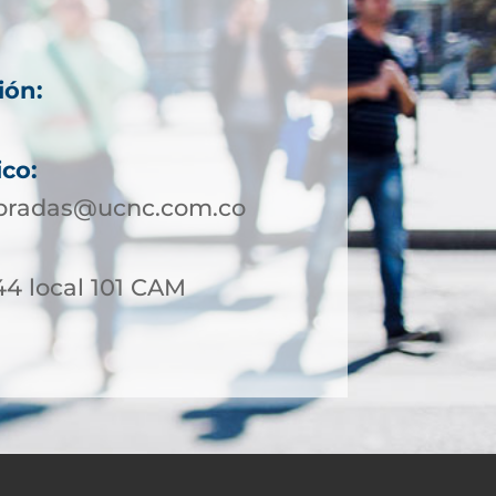
ión:
ico:
bradas@ucnc.com.co
44 local 101 CAM