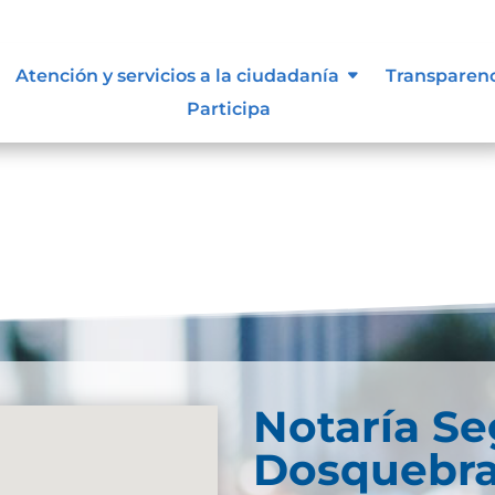
Atención y servicios a la ciudadanía
Transparen
Participa
und. Try refining your search, or use the navigation
Notaría S
Dosquebr