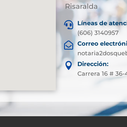
Risaralda
Líneas de atenc

(606) 3140957
Correo electrón

notaria2dosque
Dirección:

Carrera 16 # 36-