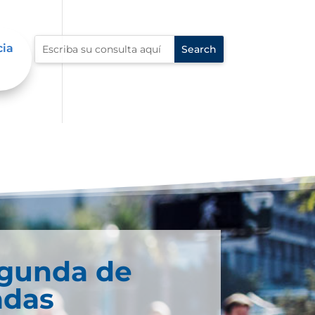
cia
egunda de
adas