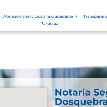
Atención y servicios a la ciudadanía
Transparen
Participa
und. Try refining your search, or use the navigation
Notaría S
Dosquebr