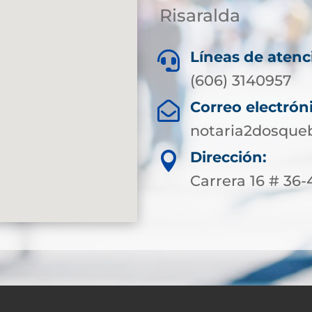
Risaralda
Líneas de atenc

(606) 3140957
Correo electrón

notaria2dosque
Dirección:

Carrera 16 # 36-