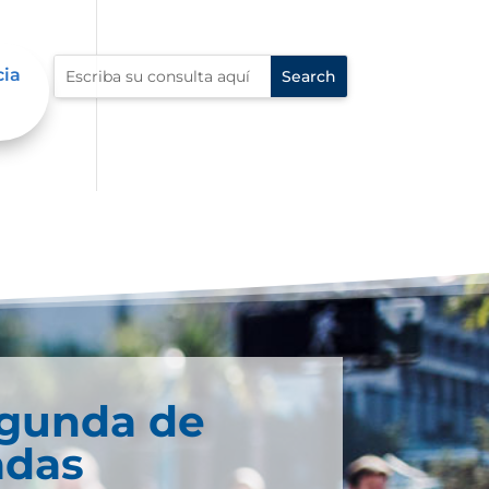
cia
egunda de
adas