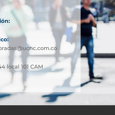
ión:
ico:
bradas@ucnc.com.co
44 local 101 CAM