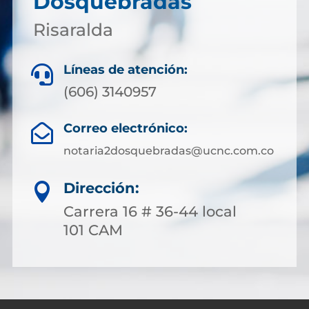
Dosquebradas
Risaralda
Líneas de atención:

(606) 3140957
Correo electrónico:

notaria2dosquebradas@ucnc.com.co
Dirección:

Carrera 16 # 36-44 local
101 CAM