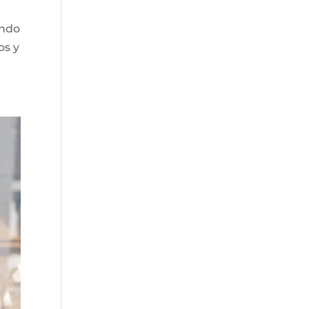
endo
os y