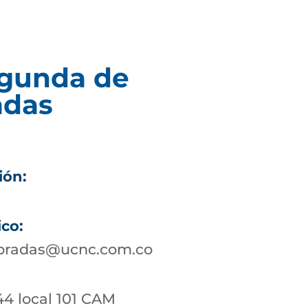
egunda de
adas
ión:
ico:
bradas@ucnc.com.co
44 local 101 CAM