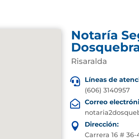
Notaría S
Dosquebr
Risaralda
Líneas de atenc

(606) 3140957
Correo electrón

notaria2dosque
Dirección:

Carrera 16 # 36-