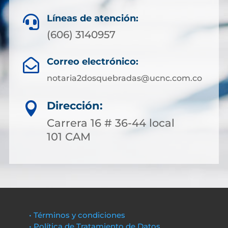
Líneas de atención:

(606) 3140957
Correo electrónico:

notaria2dosquebradas@ucnc.com.co
Dirección:

Carrera 16 # 36-44 local
101 CAM
• Términos y condiciones
• Política de Tratamiento de Datos