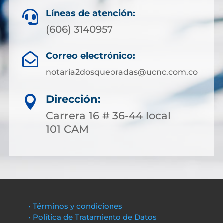
Líneas de atención:

(606) 3140957
Correo electrónico:

notaria2dosquebradas@ucnc.com.co
Dirección:

Carrera 16 # 36-44 local
101 CAM
• Términos y condiciones
• Política de Tratamiento de Datos