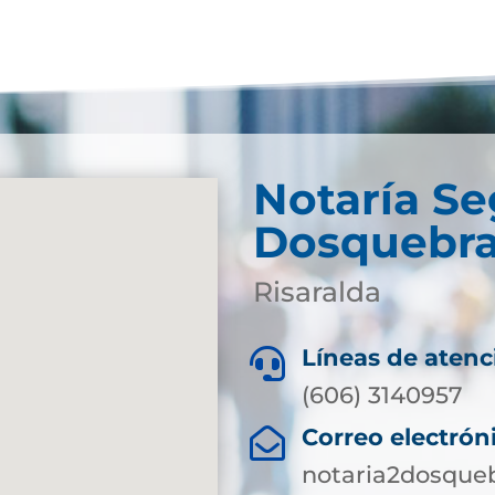
Notaría S
Dosquebr
Risaralda
Líneas de atenc

(606) 3140957
Correo electrón

notaria2dosque