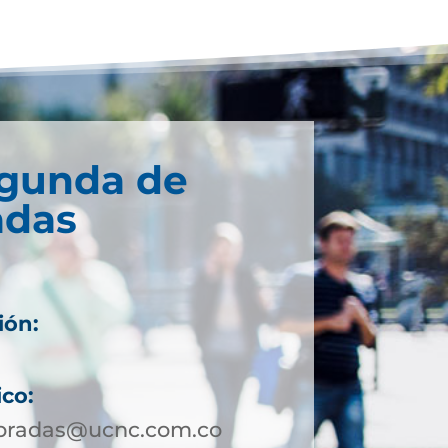
egunda de
adas
ión:
ico:
bradas@ucnc.com.co