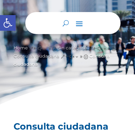
Open toolbar
Home
Sin categoría
&#x39;
&#x39;
Consulta ciudadana
Consulta
&#x39;
ciudadana
Consulta ciudadana