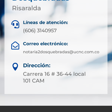
Risaralda
Líneas de atención:

(606) 3140957
Correo electrónico:

notaria2dosquebradas@ucnc.com.co
Dirección:

Carrera 16 # 36-44 local
101 CAM