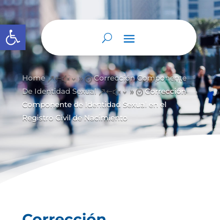
Open toolbar
Home
Corrección Componente
&#x39;
De Identidad Sexual
Corrección
&#x39;
Componente de Identidad Sexual en el
Registro Civil de Nacimiento
Corrección