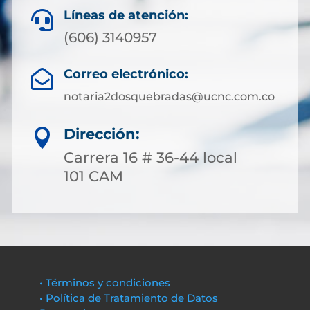
Líneas de atención:

(606) 3140957
Correo electrónico:

notaria2dosquebradas@ucnc.com.co
Dirección:

Carrera 16 # 36-44 local
101 CAM
• Términos y condiciones
• Política de Tratamiento de Datos