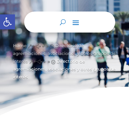
Open toolbar
Home
Directorio de
&#x39;
agremiaciones, asociaciones y otros grupos de
interés
Directorio de
&#x39;
agremiaciones, asociaciones y otros grupos de
interés