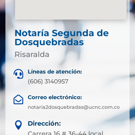
Notaría Segunda de
Dosquebradas
Risaralda
Líneas de atención:

(606) 3140957
Correo electrónico:

notaria2dosquebradas@ucnc.com.co
Dirección:

Carrera 16 # 36-44 local