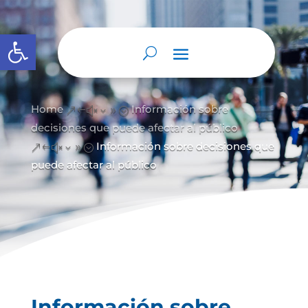
Open toolbar
Home
Información sobre
&#x39;
decisiones que puede afectar al público
Información sobre decisiones que
&#x39;
puede afectar al público
Información sobre