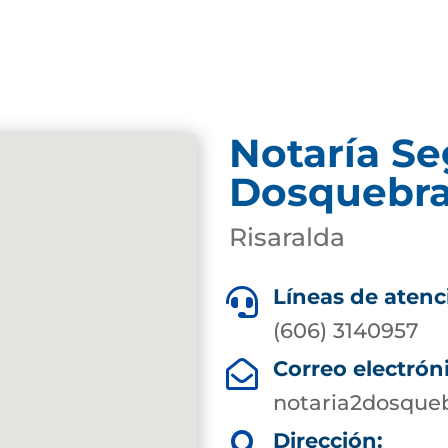
Notaría S
Dosquebr
Risaralda
Líneas de atenc

(606) 3140957
Correo electrón

notaria2dosque
Dirección:
