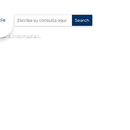
cia
de la información.