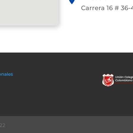
Carrera 16 # 36-
onales
22