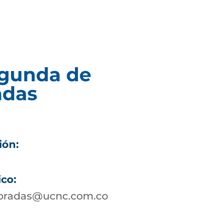
egunda de
adas
ión:
ico:
bradas@ucnc.com.co