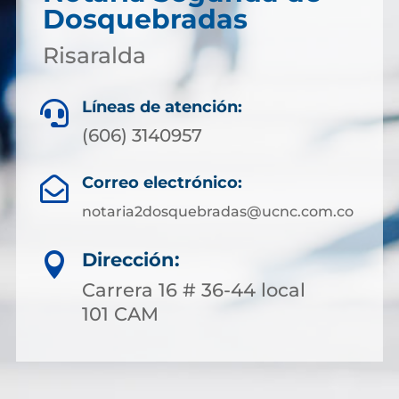
Dosquebradas
Risaralda
Líneas de atención:

(606) 3140957
Correo electrónico:

notaria2dosquebradas@ucnc.com.co
Dirección:

Carrera 16 # 36-44 local
101 CAM