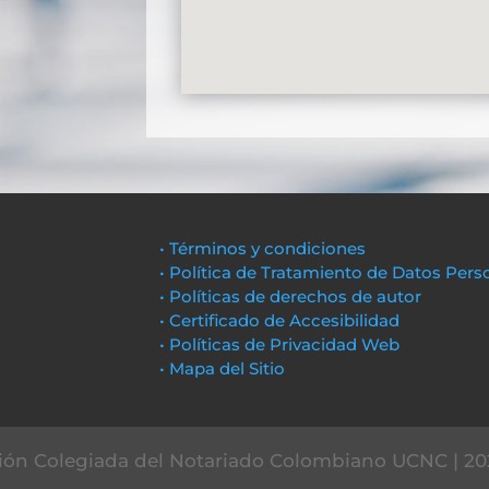
• Términos y condiciones
• Política de Tratamiento de Datos Pers
• Políticas de derechos de autor
• Certificado de Accesibilidad
• Políticas de Privacidad Web
• Mapa del Sitio
ón Colegiada del Notariado Colombiano UCNC | 20