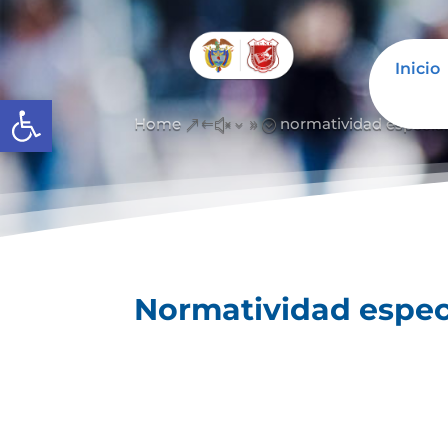
Inicio
Open toolbar
Home
normatividad especia
&#x39;
Normatividad espec