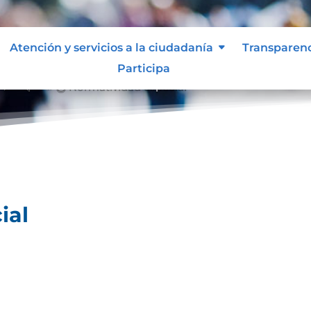
Atención y servicios a la ciudadanía
Transparen
Participa
l
Normatividad especial
&#x39;
ial