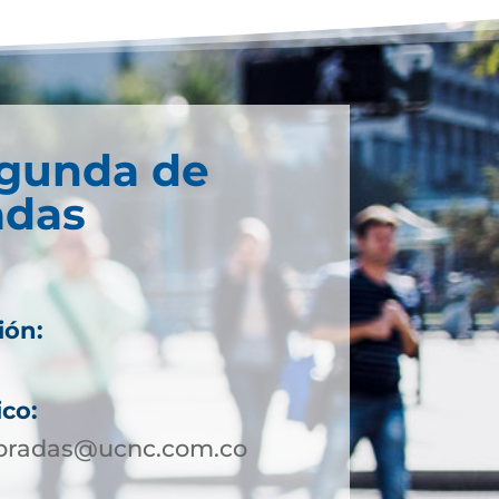
egunda de
adas
ión:
ico:
bradas@ucnc.com.co