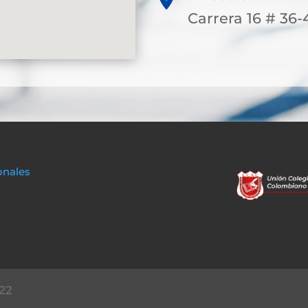
Carrera 16 # 36-
onales
22