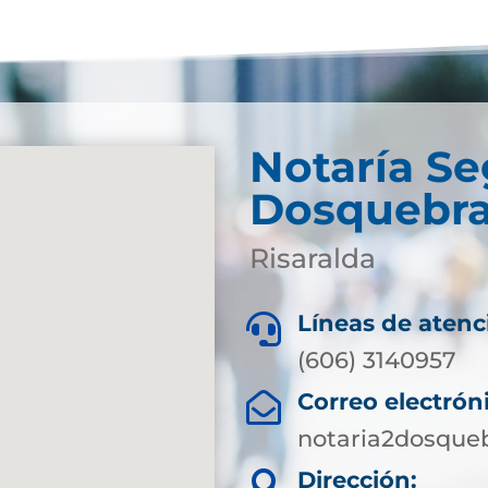
Notaría S
Dosquebr
Risaralda
Líneas de atenc

(606) 3140957
Correo electrón

notaria2dosque
Dirección:
