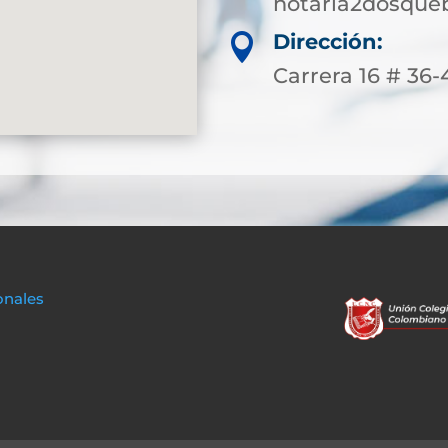
notaria2dosque
Dirección:

Carrera 16 # 36-
onales