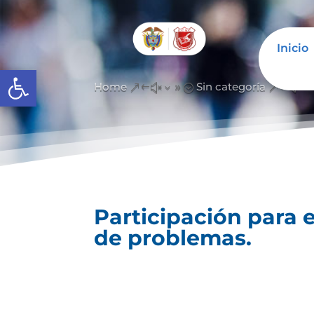
Inicio
Open toolbar
Home
Sin categoría
&#x39;
&#x3
Participación para 
de problemas.