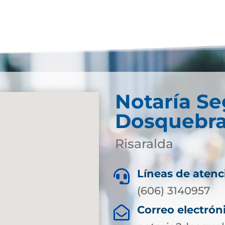
Notaría S
Dosquebr
Risaralda
Líneas de atenc

(606) 3140957
Correo electrón
