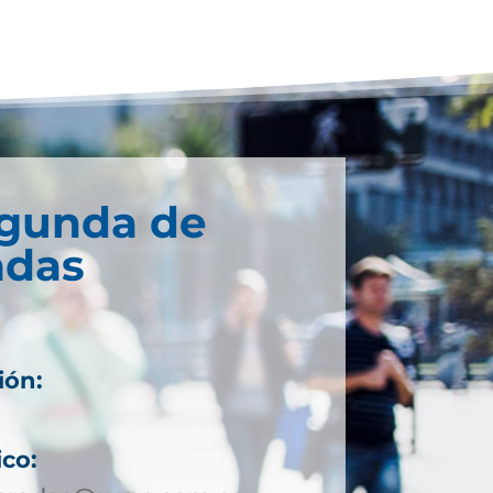
egunda de
adas
ión:
ico: