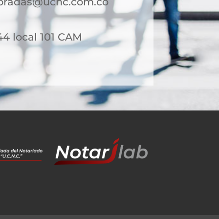
bradas@ucnc.com.co
44 local 101 CAM