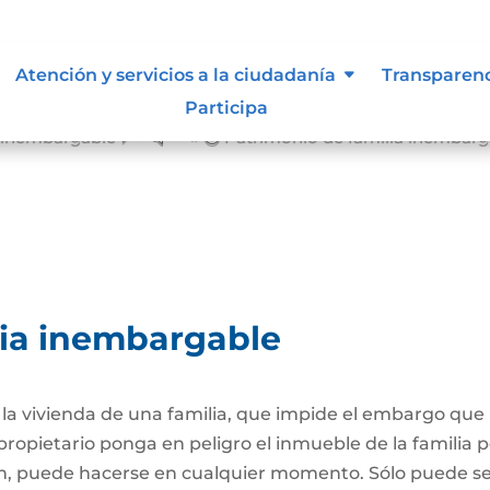
Atención y servicios a la ciudadanía
Transparen
Participa
a inembargable
Patrimonio de familia inembarg
&#x39;
lia inembargable
e la vivienda de una familia, que impide el embargo qu
propietario ponga en peligro el inmueble de la familia
ión, puede hacerse en cualquier momento. Sólo puede 