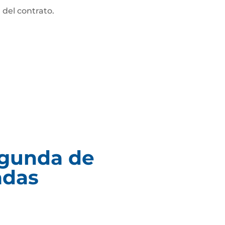
 del contrato.
egunda de
adas