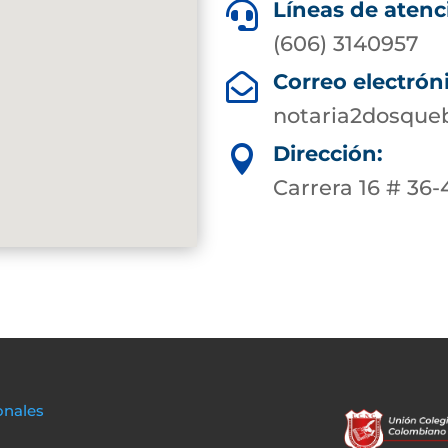
Líneas de atenc

(606) 3140957
Correo electrón

notaria2dosque
Dirección:

Carrera 16 # 36-
onales