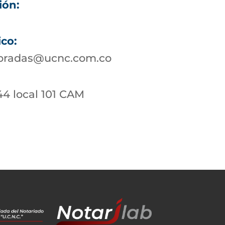
ión:
ico:
bradas@ucnc.com.co
44 local 101 CAM