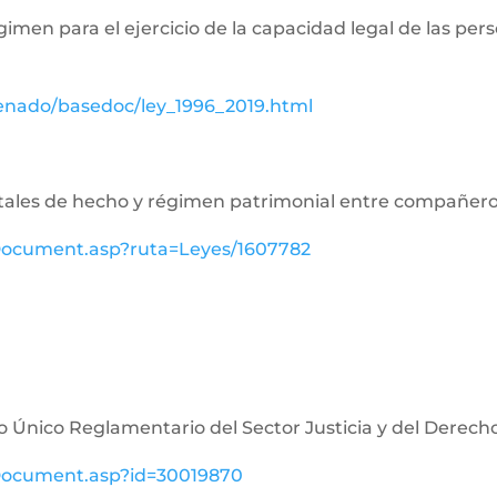
égimen para el ejercicio de la capacidad legal de las p
senado/basedoc/ley_1996_2019.html
aritales de hecho y régimen patrimonial entre compañe
ewDocument.asp?ruta=Leyes/1607782
o Único Reglamentario del Sector Justicia y del Derech
ewDocument.asp?id=30019870