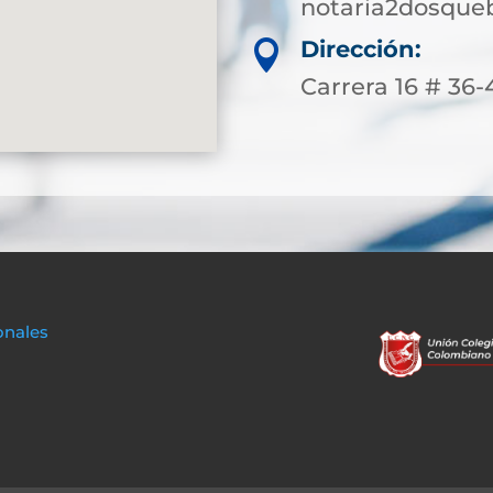
notaria2dosque
Dirección:

Carrera 16 # 36-
onales