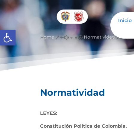
Inicio
Open toolbar
Home
Normatividad
&#x39;
&#x
Normatividad
LEYES:
Constitución Política de Colombia.