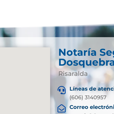
Notaría S
Dosquebr
Risaralda
Líneas de atenc

(606) 3140957
Correo electrón
