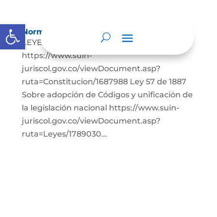
Open toolbar
Normatividad
LEYES: Constitución Política de Colombia.
https://www.suin-
juriscol.gov.co/viewDocument.asp?
ruta=Constitucion/1687988 Ley 57 de 1887
Sobre adopción de Códigos y unificación de
la legislación nacional https://www.suin-
juriscol.gov.co/viewDocument.asp?
ruta=Leyes/1789030...