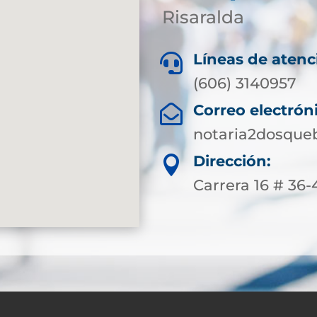
Risaralda
Líneas de atenc

(606) 3140957
Correo electrón

notaria2dosque
Dirección:

Carrera 16 # 36-