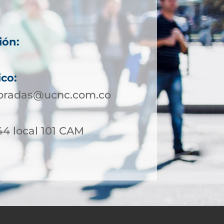
ión:
ico:
bradas@ucnc.com.co
44 local 101 CAM