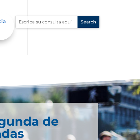
cia
egunda de
adas